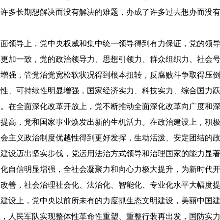
了许多长期想解决而没有解决的难题，办成了许多过去想办而没
全面领导上，党中央权威和集中统一领导得到有力保证，党的领
上更加一致，党的政治领导力、思想引领力、群众组织力、社会
著增强，管党治党宽松软状况得到根本扭转，反腐败斗争取得压
调性、可持续性明显增强，国家经济实力、科技实力、综合国力
路。在全面深化改革开放上，党不断推动全面深化改革向广度和
断提高，党和国家事业焕发出新的生机活力。在政治建设上，积
社会主义政治制度优越性得到更好发挥，生动活泼、安定团结的
国建设迈出坚实步伐，党运用法治方式领导和治理国家的能力显
文化自信明显增强，全社会凝聚力和向心力极大提升，为新时代
位改善，社会治理社会化、法治化、智能化、专业化水平大幅度
明建设上，党中央以前所未有的力度抓生态文明建设，美丽中国
上，人民军队实现整体性革命性重塑、重整行装再出发，国防实