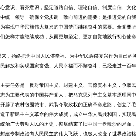
核心意识、看齐意识，坚定道路自信、理论自信、制度自信、文
集中统一领导，确保全党步调一致向前进的需要；是推进党的自
民为实现中华民族伟大复兴的中国梦而继续奋斗的需要。全党要
我们怎样才能继续成功，从而更加坚定、更加自觉地践行初心使
以来，始终把为中国人民谋幸福、为中华民族谋复兴作为自己的
人民解放和实现国家富强、人民幸福而不懈奋斗，已经走过一百
的主要任务是，反对帝国主义、封建主义、官僚资本主义，争取
同志为主要代表的中国共产党人，把马克思列宁主义基本原理同
，开辟了农村包围城市、武装夺取政权的正确革命道路，创立了
创造了新民主主义革命的伟大成就，成立中华人民共和国，实现
者统治广大劳动人民的历史，彻底结束了旧中国一盘散沙的局面
年封建专制政治向人民民主的伟大飞跃，也极大改变了世界政治