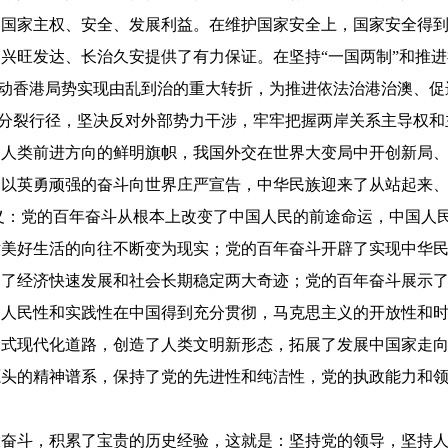
了国家主权、安全、发展利益。在维护国家安全上，国家安全得
兴旺发达、长治久安提供了有力保证。在坚持“一国两制”和推
，推动香港局势实现由乱到治的重大转折，为推进依法治港治澳、促
独”分裂行径，坚决反对外部势力干涉，牢牢把握两岸关系主导权
和人类前进方向的鲜明旗帜，我国外交在世界大变局中开创新局
民以英勇顽强的奋斗向世界庄严宣告，中华民族迎来了从站起来
义：党的百年奋斗从根本上改变了中国人民的前途命运，中国人
对美好生活的向往不断变为现实；党的百年奋斗开辟了实现中华
造了经济快速发展和社会长期稳定两大奇迹；党的百年奋斗展示
的人民性和实践性在中国得到充分贯彻，马克思主义的开放性和
国式现代化道路，创造了人类文明新形态，拓展了发展中国家走
源头的精神谱系，保持了党的先进性和纯洁性，党的执政能力和
大奋斗，积累了宝贵的历史经验，这就是：坚持党的领导，坚持