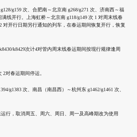
g128/g159 次、合肥南～北京南 g268/g271 次、济南西～
福
间
满线开行。上海虹桥～北京南 g118/g149 次 1 对周末线春
次 2 对开行日
期另行通知的列车，在春运期间恢复开行，恢复
k8430/k8429次计4对管内周末线春运期间按现行规律逢周
 2
对春运期间停运。
1394/g1383 次、南昌（南昌西）～杭州东 g1462/g1461 次、
组
运行，取消周五、周六、周日、周一及高峰期改为使用