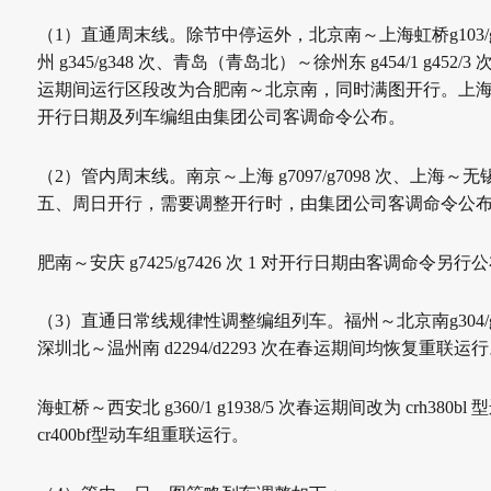
（1）直通周末线。除节中停运外，北京南～上海虹桥
g103
州 g345/g348 次、青岛（青岛北）～徐州东 g454/1 g452/3 
运期间
运行区段改为合肥南～北京南，同时满图开行。上
开行日期及列车
编组由集团公司客调命令公布。
（2）管内周末线。南京～上海 g7097/g7098 次、上海～无
五、
周日开行，需要调整开行时，由集团公司客调命令公
肥南～安庆 g7425/g7426 次 1 对开行日期由客调命令另行
（3）直通日常线规律性调整编组列车。福州～北京南
g30
深圳北～温州南 d2294/d2293 次在春运期间均恢复重联运
海虹桥～西安北 g360/1 g1938/5 次春运期间改为 crh380bl 
cr400bf
型动车组重联运行。