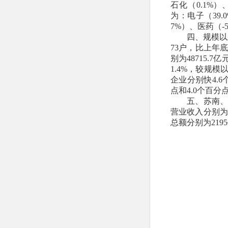
石化（0.1%）
为：电子（39.
7%）、医药（-5
四、规模以
73户，比上年
别为48715.7
1.4%，较规
企业分别快4.
点和4.0个百分
五、苏南、
营业收入分别为45
总额分别为2195