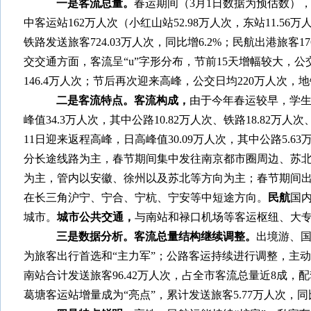
一是客流总量。
春运期间（
3
月
1
日数据为预估数）
中客运站
162
万人次（小红山站
52.98
万人次，东站
11.56
万
铁路发送旅客
724.03
万人次，同比增
6.2%
；民航出港旅客
17
交交通方面，客流呈“
u
”字形分布，节前
15
天增幅较大，公
146.4
万人次；节后再次迎来高峰，公交日均
220
万人次，地
二是客流特点。客流构成，
由于今年春运较早，学
峰值
34.3
万人次，其中公路
10.82
万人次、铁路
18.82
万人次
11
日迎来返程高峰，日高峰值
30.09
万人次，其中公路
5.63
分长途线路为主，春节期间集中发往
南京都市圈周边、苏
为主，管内以安徽、徐州以及苏北等方向为主；春节期间
在长三角沪宁、宁合、宁杭、宁安等中短途方向。
民航
国
城市。
城市公共交通，
与南站和禄口机场等客运枢纽、大
三是数据分析。客流总量结构继续调整。
出境游、
为旅客出行首选和“主力军”；公路客运持续进行调整，主动
南站合计发送旅客
96.42
万人次，占全市客流总量近
8
成，配
葛塘客运站增量成为“亮点”，累计发送旅客
5.77
万人次，同