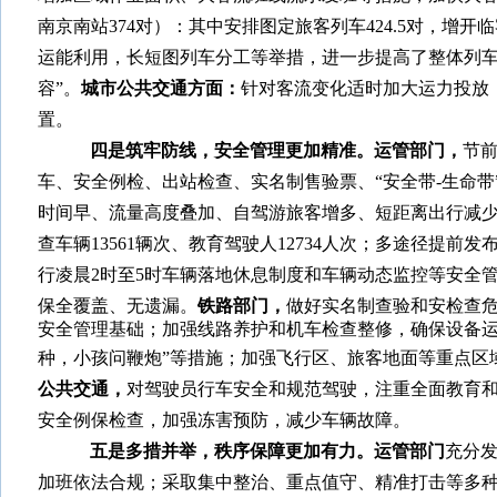
南京南站
374
对）：其中安排图定旅客列车
424.5
对，增开临
运能利用，长短图列车分工等举措，进一步提高了整体列
容”。
城市公共交通方面：
针对客流变化适时加大运力投放
置。
四是筑牢防线，安全管理更加精准。
运管部门，
节
车、安全例检、出站检查、实名制售验票、“安全带
-
生命带
时间早、流量高度叠加、自驾游旅客增多、短距离出行减少
查车辆
13561
辆次、教育驾驶人
12734
人次；多途径提前发
行
凌晨
2
时至
5
时车辆落地休息制度和车辆动态监控等安全
保全覆盖、无遗漏。
铁路部门，
做好实名制查验和安检查危
安全管理基础；加强线路养护和机车检查整修，确保设备
种，小孩问鞭炮”等措施；加强飞行区、旅客地面等重点区
公共交通，
对驾驶员行车安全和规范驾驶，注重全面教育
安全例保检查，加强冻害预防，减少车辆故障。
五是多措并举，秩序保障更加有力。
运管部门
充分
加班依法合规；采取集中整治、重点值守、精准打击等多