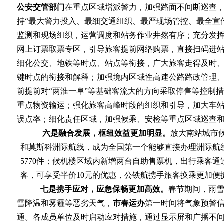
公安交管部门
在重点区域增派警力，加强路面不间断巡查
持“最大警力投入、最细交通组织、最严现场管控、最全宣
监测和现场组织，运营调度和站务作业井然有序；充分发挥
网上订票取票专区，引导旅客提前网络购票，直接扫码进
细化公交、地铁等
时点、站点等衔接，
广大旅客走得及时
键时点的衔接和解释
；加强境内区域性高速公路路政管理
前提前对“两淮一阜”等基础客流大的方向采取停售等控制
重点物资输运；
强化旅客高峰时段的组织和引导，加大车
误点率；细化责任区域，加强候乘、安检等重点区域巡查
六是融合发展，枢纽效益更加明显。
放大南站城市
和莫斯科洲际航线，成为全国第一个能够直接办理洲际航
5770
件；候机楼区域内新增两台自助售票机，出行乘客通
客，可享受半价
10
元的优惠，公铁航携手旅客换乘更加便
七是携手应对，应急保畅更加高效。
春节期间，雨
雪降温和雾霾等恶劣天气，
市春运办
第一时间将气象预警
通。各成员单位及时启动应对措施，通过显示屏和广播不