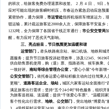
的班次，给旅客免费办理退票和改签。
2
月
4
日
、
9
日，
应对可能出现的旅客瞬时积压，市春运办紧急启动应急预
紧密协作，通力保障，
市运管处
指挥机场班车增派运力，
驳运输，累计疏运旅客近
2000
余人次，保障旅客平安返乡
1232
吨，全力保障了各国省干线正常通行；
市公安交管局
醒，有力应对了恶劣天气影响。
三、亮点纷呈，节日氛围更加温暖和谐
运管部门，
牵头铁路南京站、禄口机场、地铁和城市
愿服务；提升节日旅客投诉处理效率，涉及
12345
、
96196
供自助售票机使用，购（退）票、指路咨询、候车换乘、
一致好评
。
南站等综合管理办公室，
“爱心小屋”今年新增
公安交管部门，
依托春运爱心驿站积极主动向过往驾乘人
更顺”。
道路客运企业、场站，
城区六家客运站全面推行“
满足旅客出行需求；
坚持“五个
24
小时”特色服务，组织
开
为旅客送祝福、送温暖；提供“千张爱心车票”、“温暖回家
客个性化出行需求。
地铁、公交部门
，突出
地铁“博爱岛”
3
、
4
号线延时运营至
24:00
，南京公交常日线运营时间为
6: