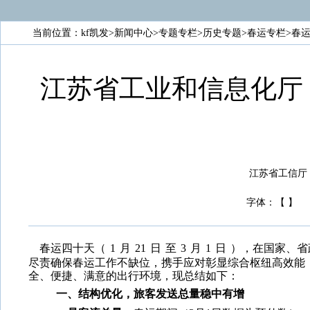
当前位置：
kf凯发
>
新闻中心
>
专题专栏
>
历史专题
>
春运专栏
>
春
江苏省工业和信息化厅 
江苏省工信厅 gxt
字体：
【
】
春运四十天（
1
月
21
日
至
3
月
1
日
），在国家、省
尽责确保春运工作不缺位，携手应对彰显综合枢纽高效能
全、便捷、满意的出行环境，现总结如下：
一、结构优化，旅客发送总量稳中有增