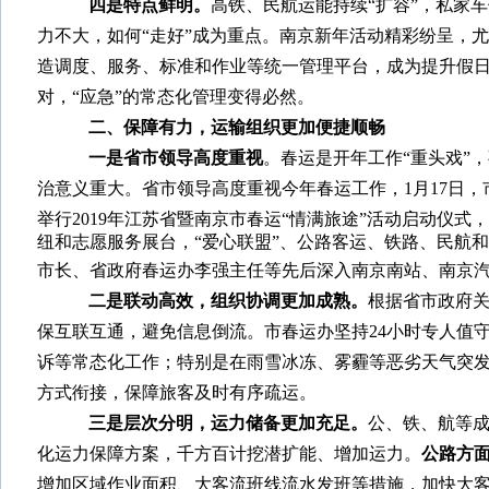
四是特点鲜明。
高铁、民航运能持续“扩容”，私家
力不大，如何“走好”成为重点。南京新年活动精彩纷呈，
造调度、服务、标准和作业等统一管理平台，成为提升假
对，“应急”的常态化管理变得必然。
二、保障有力，运输组织更加便捷顺畅
一是省市领导高度重视
。春运是开年工作“重头戏”
治意义重大。省市领导高度重视今年春运工作，
1
月
17
日，
举行
2019
年江苏省暨南京市春运“情满旅途”活动启动仪式
纽和志愿服务展台，“爱心联盟”、公路客运、铁路、民航
市长、省政府春运办李强主任等先后深入南京南站、南京汽
二是联动高效，组织协调更加成熟。
根据省市政府
保互联互通，避免信息倒流。市春运办坚持
24
小时专人值
诉等常态化工作；特别是在雨雪冰冻、雾霾等恶劣天气突
方式衔接，保障旅客及时有序疏运。
三是层次分明，运力储备更加充足。
公、铁、航等
化运力保障方案，千方百计挖潜扩能、增加运力。
公路方
增加区域作业面积、大客流班线流水发班等措施，加快大