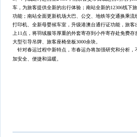
车，为旅客提供全新的出行体验；
南站全新的
12306
线下
功能；南站全面更新机场大巴、公交、地铁等交通换乘流线
打印机、全新母婴候车室，升级港澳台通行证功能，
旅客
上
11
点，将羽绒服等厚重的外套寄存到小件寄存处免费存
大型引导吊牌、旅客座椅坐板
3000
余块。
针对春运过程中新特点，市春运办将加强研究和分析，不
加安全、便捷和温暖。